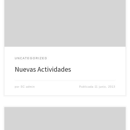
20.00 horas Tienes niños y perros?… quieres que aprendan a
disfrutar junto a su mascota haciendo un deporte muy divertido?…
¡¡¡ Pues no lo dudes e inscríbelo, en nuestra Tarde de Agility con
niños !!! II […]
UNCATEGORIZED
Nuevas Actividades
por
SC admin
Publicada
11 junio, 2013