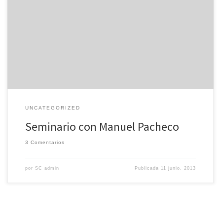
Ya tenemos fecha para nuestro Seminario con Manuel Pacheco.
Será para el 6 y 7 de Julio y aprenderemos de un maestro a como
comunicarnos mucho mejor con nuestros Perros. No te lo puedes
perder !!! El Curso tiene un precio de 80€ y hay Plazas Limitadas.
Para información […]
UNCATEGORIZED
Seminario con Manuel Pacheco
3 Comentarios
por
SC admin
Publicada
11 junio, 2013