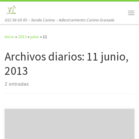
Saltar al contenido
Me
652 96 69 85 – Senda Canina – Adiestramiento Canino Granada
Inicio
»
2013
»
junio
»
11
Archivos diarios:
11 junio,
2013
2 entradas
Tarde de Agiliy con Niños Sábado 22 de Junio Hora: de 18.00 a