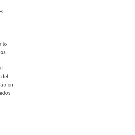
es
r lo
los
al
 del
tio en
nidos