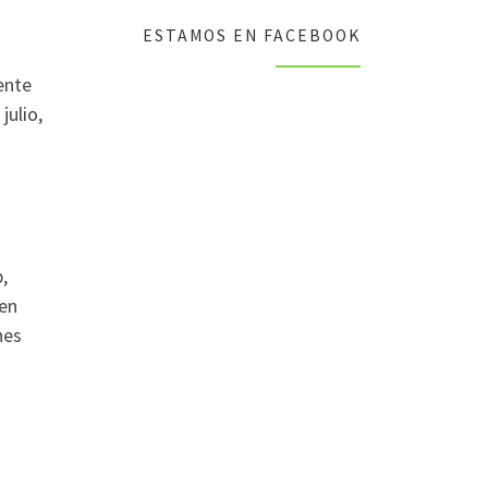
s
ESTAMOS EN FACEBOOK
a
ente
julio,
,
 en
nes