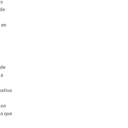
os
ede
 en
 de
ta
mativa
son
ra que