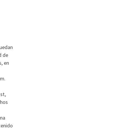
quedan
d de
s, en
om.
st,
chos
una
tenido