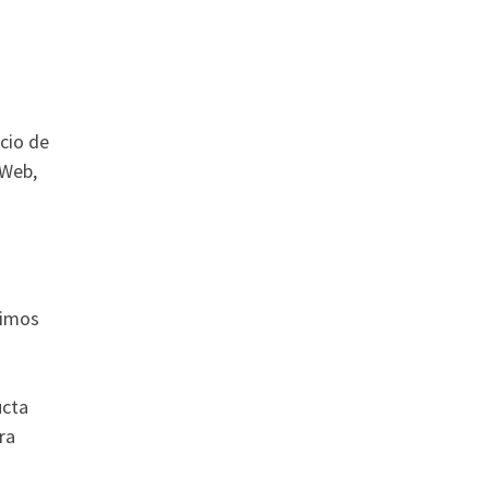
cio de
 Web,
timos
ucta
ra