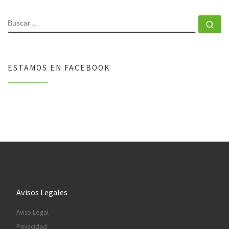
BUSCAR
Bu
ESTAMOS EN FACEBOOK
Avisos Legales
Aviso Legal
Privacidad